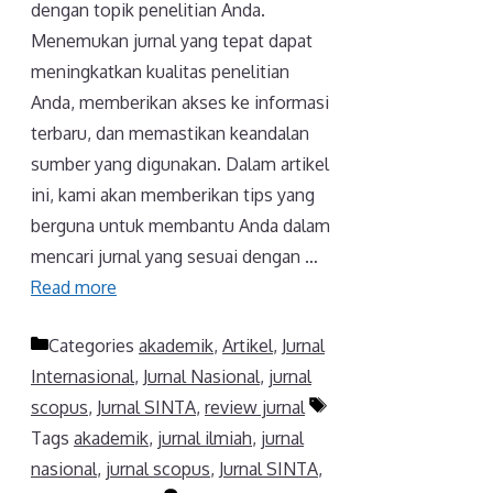
dengan topik penelitian Anda.
Menemukan jurnal yang tepat dapat
meningkatkan kualitas penelitian
Anda, memberikan akses ke informasi
terbaru, dan memastikan keandalan
sumber yang digunakan. Dalam artikel
ini, kami akan memberikan tips yang
berguna untuk membantu Anda dalam
mencari jurnal yang sesuai dengan …
Read more
Categories
akademik
,
Artikel
,
Jurnal
Internasional
,
Jurnal Nasional
,
jurnal
scopus
,
Jurnal SINTA
,
review jurnal
Tags
akademik
,
jurnal ilmiah
,
jurnal
nasional
,
jurnal scopus
,
Jurnal SINTA
,