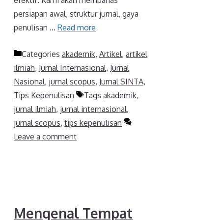
efektif. Kami akan membahas
persiapan awal, struktur jurnal, gaya
penulisan …
Read more
Categories
akademik
,
Artikel
,
artikel
ilmiah
,
Jurnal Internasional
,
Jurnal
Nasional
,
jurnal scopus
,
Jurnal SINTA
,
Tips Kepenulisan
Tags
akademik
,
jurnal ilmiah
,
jurnal internasional
,
jurnal scopus
,
tips kepenulisan
Leave a comment
Mengenal Tempat