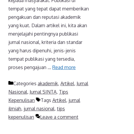
kepada masyarakat. Publikasi di
tempat yang tepat dapat memberikan
pengakuan dan reputasi akademik
yang kuat. Dalam artikel ini, kita akan
menjelajahi pentingnya publikasi
jurnal nasional, kriteria dan standar
yang harus dipenuhi, jenis-jenis
tempat publikasi yang tersedia,
proses pengajuan …
Read more
Categories
akademik
,
Artikel
,
Jurnal
Nasional
,
Jurnal SINTA
,
Tips
Kepenulisan
Tags
Artikel
,
jurnal
ilmiah
,
jurnal nasional
,
tips
kepenulisan
Leave a comment