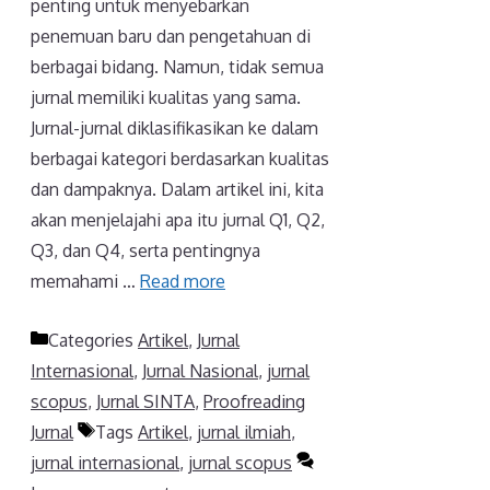
penting untuk menyebarkan
penemuan baru dan pengetahuan di
berbagai bidang. Namun, tidak semua
jurnal memiliki kualitas yang sama.
Jurnal-jurnal diklasifikasikan ke dalam
berbagai kategori berdasarkan kualitas
dan dampaknya. Dalam artikel ini, kita
akan menjelajahi apa itu jurnal Q1, Q2,
Q3, dan Q4, serta pentingnya
memahami …
Read more
Categories
Artikel
,
Jurnal
Internasional
,
Jurnal Nasional
,
jurnal
scopus
,
Jurnal SINTA
,
Proofreading
Jurnal
Tags
Artikel
,
jurnal ilmiah
,
jurnal internasional
,
jurnal scopus