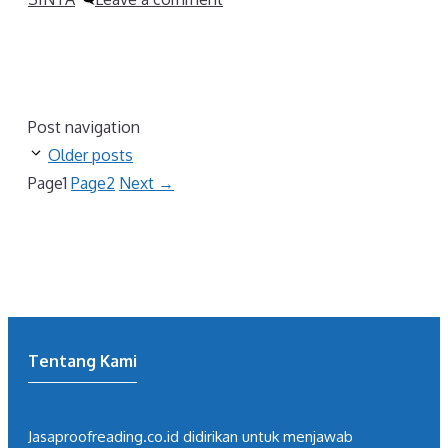
Post navigation
Older posts
Page
1
Page
2
Next
→
Tentang Kami
Jasaproofreading.co.id didirikan untuk menjawab