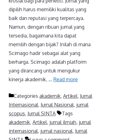
krusial bagi para peneliti. Jurnal yang
dipilih harus memiliki kualitas yang
baik dan reputasi yang terpercaya.
Namun, dengan ribuan jurnal yang
tersedia, bagaimana kita dapat
memilih dengan bijak? Inilah di mana
Scimago hadir sebagai alat yang
berharga. Scimago adalah platform
yang dirancang untuk mengukur
kinerja akademik, …
Read more
Categories
akademik
,
Artikel
,
Jurnal
Internasional
,
Jurnal Nasional
,
jurnal
scopus
,
Jurnal SINTA
Tags
akademik
,
Artikel
,
jurnal ilmiah
,
jurnal
internasional
,
jurnal nasional
,
Jurnal
SINTA
Leave a comment