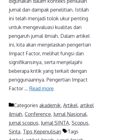
digunakan dalam konteks penilaian
jurnal dan dampak penelitian. Istilah
ini telah menjadi tolok ukur penting
untuk mengevaluasi kualitas dan
pengaruh jurnal ilmiah. Dalam artikel
ini, kita akan menjelaskan pengertian
Impact Factor, melihat fungsi dan
signifikansinya, serta menjelajahi
beberapa kritik yang terkait dengan
penggunaannya. Pengertian Impact
Factor …
Read more
Categories
akademik
,
Artikel
,
artikel
ilmiah
,
Conference
,
Jurnal Nasional
,
jurnal scopus
,
Jurnal SINTA
,
Scopus
,
Sinta
,
Tips Kepenulisan
Tags