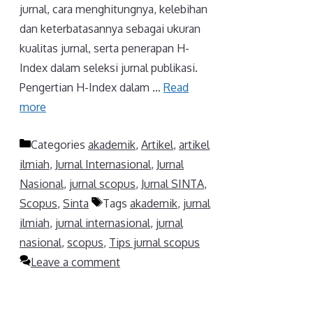
jurnal, cara menghitungnya, kelebihan
dan keterbatasannya sebagai ukuran
kualitas jurnal, serta penerapan H-
Index dalam seleksi jurnal publikasi.
Pengertian H-Index dalam …
Read
more
Categories
akademik
,
Artikel
,
artikel
ilmiah
,
Jurnal Internasional
,
Jurnal
Nasional
,
jurnal scopus
,
Jurnal SINTA
,
Scopus
,
Sinta
Tags
akademik
,
jurnal
ilmiah
,
jurnal internasional
,
jurnal
nasional
,
scopus
,
Tips jurnal scopus
Leave a comment