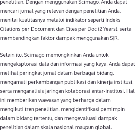
penelitian. Dengan menggunakan Scimago, Anda dapat
mencari jurnal yang relevan dengan penelitian Anda,
menilai kualitasnya melalui indikator seperti Indeks
Citations per Document dan Cites per Doc (2 Years), serta
membandingkan faktor dampak menggunakan SJR.
Selain itu, Scimago memungkinkan Anda untuk
mengeksplorasi data dan informasi yang kaya. Anda dapat
melihat peringkat jurnal dalam berbagai bidang,
mengamati perkembangan publikasi dan kinerja institusi,
serta menganalisis jaringan kolaborasi antar-institusi. Hal
ini memberikan wawasan yang berharga dalam
mengikuti tren penelitian, mengidentifikasi pemimpin
dalam bidang tertentu, dan mengevaluasi dampak
penelitian dalam skala nasional maupun global.