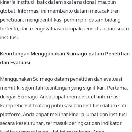
kinerja institusi, baik dalam skala nasional maupun
global. Informasi ini membantu dalam melacak tren
penelitian, mengidentifikasi pemimpin dalam bidang
tertentu, dan mengevaluasi dampak penelitian dari suatu
institusi.
Keuntungan Menggunakan Scimago dalam Penelitian
dan Evaluasi
Menggunakan Scimago dalam penelitian dan evaluasi
memiliki sejumlah keuntungan yang signifikan. Pertama,
dengan Scimago, Anda dapat memperoleh informasi
komprehensif tentang publikasi dan institusi dalam satu
platform. Anda dapat melihat kinerja jurnal dan institusi
secara keseluruhan, termasuk peringkat dan indikator
kualitas yang relevan. Hal ini membantu Anda