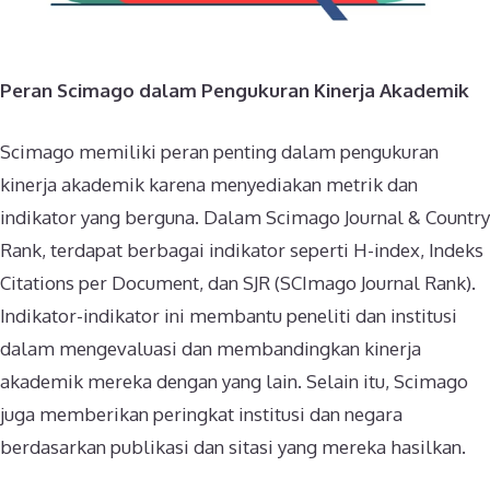
Peran Scimago dalam Pengukuran Kinerja Akademik
Scimago memiliki peran penting dalam pengukuran
kinerja akademik karena menyediakan metrik dan
indikator yang berguna. Dalam Scimago Journal & Country
Rank, terdapat berbagai indikator seperti H-index, Indeks
Citations per Document, dan SJR (SCImago Journal Rank).
Indikator-indikator ini membantu peneliti dan institusi
dalam mengevaluasi dan membandingkan kinerja
akademik mereka dengan yang lain. Selain itu, Scimago
juga memberikan peringkat institusi dan negara
berdasarkan publikasi dan sitasi yang mereka hasilkan.