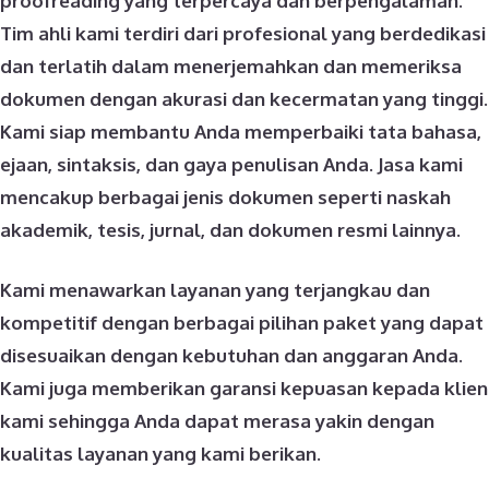
proofreading yang terpercaya dan berpengalaman.
Tim ahli kami terdiri dari profesional yang berdedikasi
dan terlatih dalam menerjemahkan dan memeriksa
dokumen dengan akurasi dan kecermatan yang tinggi.
Kami siap membantu Anda memperbaiki tata bahasa,
ejaan, sintaksis, dan gaya penulisan Anda. Jasa kami
mencakup berbagai jenis dokumen seperti naskah
akademik, tesis, jurnal, dan dokumen resmi lainnya.
Kami menawarkan layanan yang terjangkau dan
kompetitif dengan berbagai pilihan paket yang dapat
disesuaikan dengan kebutuhan dan anggaran Anda.
Kami juga memberikan garansi kepuasan kepada klien
kami sehingga Anda dapat merasa yakin dengan
kualitas layanan yang kami berikan.