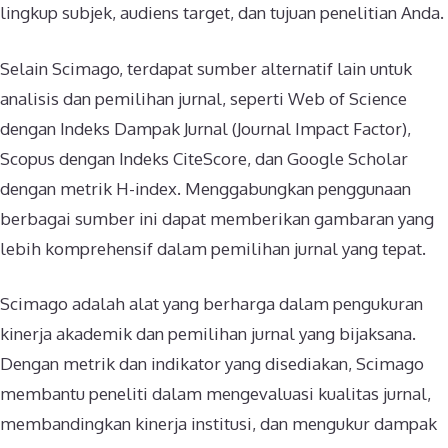
lingkup subjek, audiens target, dan tujuan penelitian Anda.
Selain Scimago, terdapat sumber alternatif lain untuk
analisis dan pemilihan jurnal, seperti Web of Science
dengan Indeks Dampak Jurnal (Journal Impact Factor),
Scopus dengan Indeks CiteScore, dan Google Scholar
dengan metrik H-index. Menggabungkan penggunaan
berbagai sumber ini dapat memberikan gambaran yang
lebih komprehensif dalam pemilihan jurnal yang tepat.
Scimago adalah alat yang berharga dalam pengukuran
kinerja akademik dan pemilihan jurnal yang bijaksana.
Dengan metrik dan indikator yang disediakan, Scimago
membantu peneliti dalam mengevaluasi kualitas jurnal,
membandingkan kinerja institusi, dan mengukur dampak