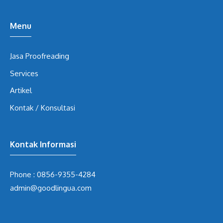
Menu
Jasa Proofreading
Services
Artikel
Kontak / Konsultasi
Kontak Informasi
Phone :
0856-9355-4284
admin@goodlingua.com