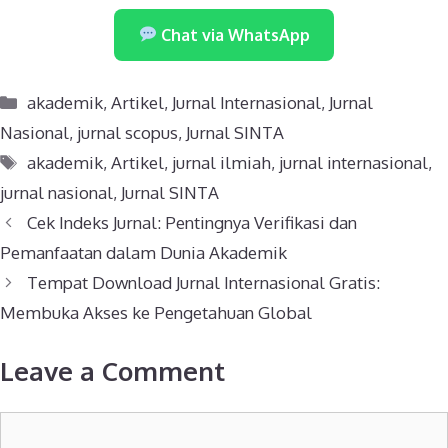
Chat via WhatsApp
Categories
akademik
,
Artikel
,
Jurnal Internasional
,
Jurnal
Nasional
,
jurnal scopus
,
Jurnal SINTA
Tags
akademik
,
Artikel
,
jurnal ilmiah
,
jurnal internasional
,
jurnal nasional
,
Jurnal SINTA
Post
Cek Indeks Jurnal: Pentingnya Verifikasi dan
navigation
Pemanfaatan dalam Dunia Akademik
Tempat Download Jurnal Internasional Gratis:
Membuka Akses ke Pengetahuan Global
Leave a Comment
Comment