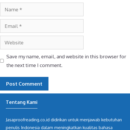
Name
Email
Website
Save my name, email, and website in this browser for
the next time I comment.
Tentang Kami
Jasaproofreading.co.id didirikan untuk menjawab kebutuhan
penulis Indonesia dalam meningkatkan kualitas bahasa