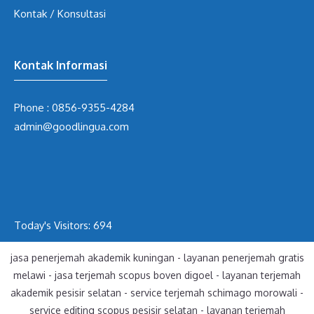
Kontak / Konsultasi
Kontak Informasi
Phone :
0856-9355-4284
admin@goodlingua.com
Today's Visitors:
694
jasa penerjemah akademik kuningan
-
layanan penerjemah gratis
melawi
-
jasa terjemah scopus boven digoel
-
layanan terjemah
akademik pesisir selatan
-
service terjemah schimago morowali
-
service editing scopus pesisir selatan
-
layanan terjemah