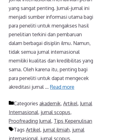
yang sangat penting. Jurnal-jurnal ini
menjadi sumber informasi utama bagi
para peneliti untuk mengakses hasil
penelitian terkini dan pembaruan
dalam berbagai disiplin ilmu. Namun,
tidak semua jurnal internasional
memiliki kualitas dan kredibilitas yang
sama. Oleh karena itu, penting bagi
para peneliti untuk dapat mengecek
akreditasi jurnal …
Read more
Categories
akademik
,
Artikel
,
Jurnal
Internasional
,
jurnal scopus
,
Proofreading Jurnal
,
Tips Kepenulisan
Tags
Artikel
,
jurnal ilmiah
,
jurnal
internasional
,
jurnal scopus
,