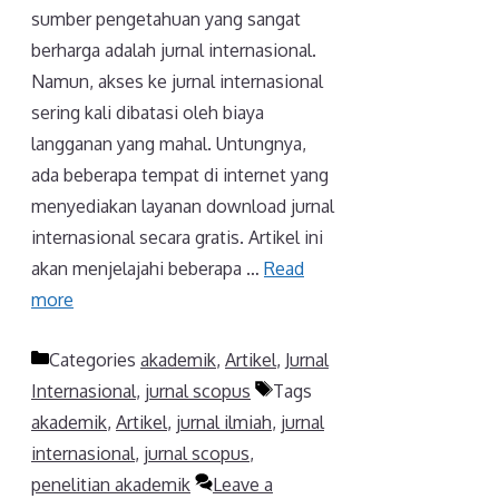
sumber pengetahuan yang sangat
berharga adalah jurnal internasional.
Namun, akses ke jurnal internasional
sering kali dibatasi oleh biaya
langganan yang mahal. Untungnya,
ada beberapa tempat di internet yang
menyediakan layanan download jurnal
internasional secara gratis. Artikel ini
akan menjelajahi beberapa …
Read
more
Categories
akademik
,
Artikel
,
Jurnal
Internasional
,
jurnal scopus
Tags
akademik
,
Artikel
,
jurnal ilmiah
,
jurnal
internasional
,
jurnal scopus
,
penelitian akademik
Leave a