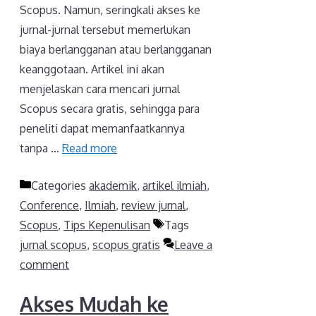
Scopus. Namun, seringkali akses ke
jurnal-jurnal tersebut memerlukan
biaya berlangganan atau berlangganan
keanggotaan. Artikel ini akan
menjelaskan cara mencari jurnal
Scopus secara gratis, sehingga para
peneliti dapat memanfaatkannya
tanpa …
Read more
Categories
akademik
,
artikel ilmiah
,
Conference
,
Ilmiah
,
review jurnal
,
Scopus
,
Tips Kepenulisan
Tags
jurnal scopus
,
scopus gratis
Leave a
comment
Akses Mudah ke