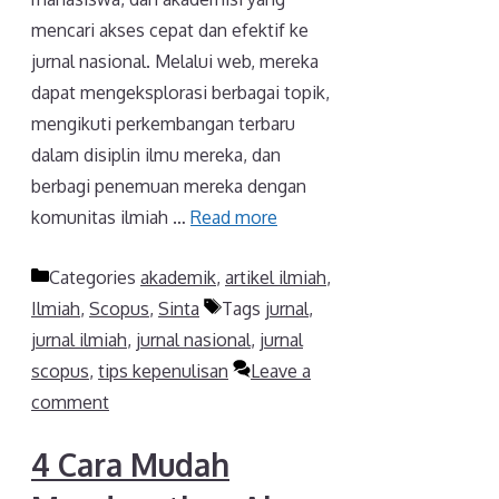
mencari akses cepat dan efektif ke
jurnal nasional. Melalui web, mereka
dapat mengeksplorasi berbagai topik,
mengikuti perkembangan terbaru
dalam disiplin ilmu mereka, dan
berbagi penemuan mereka dengan
komunitas ilmiah …
Read more
Categories
akademik
,
artikel ilmiah
,
Ilmiah
,
Scopus
,
Sinta
Tags
jurnal
,
jurnal ilmiah
,
jurnal nasional
,
jurnal
scopus
,
tips kepenulisan
Leave a
comment
4 Cara Mudah