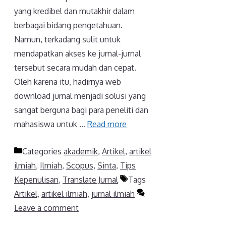
yang kredibel dan mutakhir dalam
berbagai bidang pengetahuan.
Namun, terkadang sulit untuk
mendapatkan akses ke jurnal-jurnal
tersebut secara mudah dan cepat.
Oleh karena itu, hadirnya web
download jurnal menjadi solusi yang
sangat berguna bagi para peneliti dan
mahasiswa untuk …
Read more
Categories
akademik
,
Artikel
,
artikel
ilmiah
,
Ilmiah
,
Scopus
,
Sinta
,
Tips
Kepenulisan
,
Translate Jurnal
Tags
Artikel
,
artikel ilmiah
,
jurnal ilmiah
Leave a comment