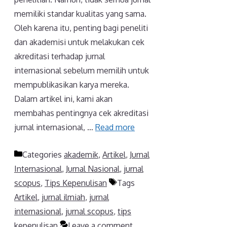
memiliki standar kualitas yang sama.
Oleh karena itu, penting bagi peneliti
dan akademisi untuk melakukan cek
akreditasi terhadap jurnal
internasional sebelum memilih untuk
mempublikasikan karya mereka.
Dalam artikel ini, kami akan
membahas pentingnya cek akreditasi
jurnal internasional, …
Read more
Categories
akademik
,
Artikel
,
Jurnal
Internasional
,
Jurnal Nasional
,
jurnal
scopus
,
Tips Kepenulisan
Tags
Artikel
,
jurnal ilmiah
,
jurnal
internasional
,
jurnal scopus
,
tips
kepenulisan
Leave a comment