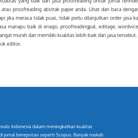
alitas yang baik dari jasa proofreading untuk jurnal terind
atau proofreading abstrak paper anda. Lihat dan baca dengan
 jika merasa tidak puas, tidak perlu dilanjutkan order jasa ka
asa manapu baik di enago, proofreadingpal, editage, wordvice
angat murah dan memiliki kualitas lebih baik dari jasa tersebut
uk editor.
nulis Indonesia dalam meningkatkan kualitas
 di jurnal bereputasi seperti Scopus. Banyak naskah