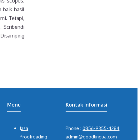
eks scopus.
 baik hasil
mi. Tetapi,
, Scribendi
. Disamping
Menu
Kontak Informasi
Jasa
Phone :
0856-9355-4284
Proofreading
admin@goodlingua.com