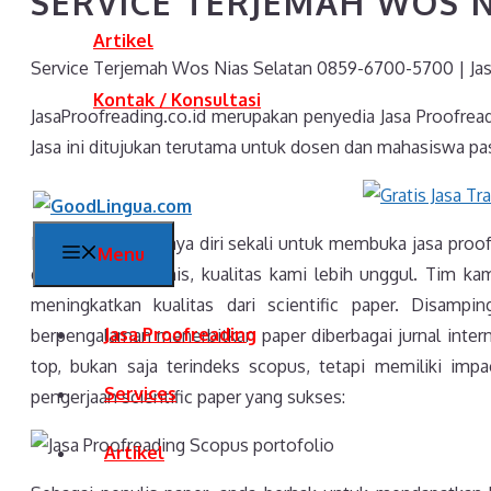
SERVICE TERJEMAH WOS N
Artikel
Service Terjemah Wos Nias Selatan 0859-6700-5700 | Ja
Kontak / Konsultasi
JasaProofreading.co.id merupakan penyedia Jasa Proofrea
Jasa ini ditujukan terutama untuk dosen dan mahasiswa pas
Kami sangat percaya diri sekali untuk membuka jasa proof
Menu
dengan jasa sejenis, kualitas kami lebih unggul. Tim kami
meningkatkan kualitas dari scientific paper. Disamp
Jasa Proofreading
berpengalaman menerbitkan paper diberbagai jurnal intern
top, bukan saja terindeks scopus, tetapi memiliki impac
Services
pengerjaan scientific paper yang sukses:
Artikel