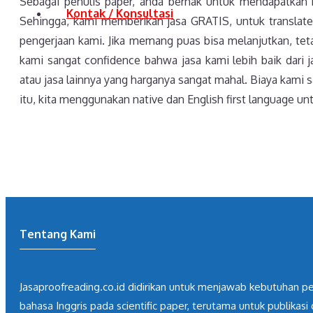
Sebagai penulis paper, anda berhak untuk mendapatkan ku
Kontak / Konsultasi
Sehingga, kami memberikan jasa GRATIS, untuk translate 
pengerjaan kami. Jika memang puas bisa melanjutkan, tetapi
kami sangat confidence bahwa jasa kami lebih baik dari j
atau jasa lainnya yang harganya sangat mahal. Biaya kami s
itu, kita menggunakan native dan English first language unt
Tentang Kami
Jasaproofreading.co.id didirikan untuk menjawab kebutuhan pe
bahasa Inggris pada scientific paper, terutama untuk publikasi