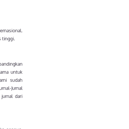
ernasional.
 tinggi.
ibandingkan
asama untuk
kami sudah
rnal-Jurnal
jurnal dari