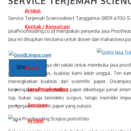
SERVICE TERJEMAH SCIE
Artikel
Service Terjemah Sciencedirect Tanggamus 0859-6700-57
Kontak / Konsultasi
JasaProofreading.co.id merupakan penyedia Jasa Proofrea
Jasa ini ditujukan terutama untuk dosen dan mahasiswa pas
Kami sangat percaya diri sekali untuk membuka jasa proof
Menu
dengan jasa sejenis, kualitas kami lebih unggul. Tim kami
meningkatkan kualitas dari scientific paper. Disamp
Jasa Proofreading
berpengalaman menerbitkan paper diberbagai jurnal intern
top, bukan saja terindeks scopus, tetapi memiliki impac
Services
pengerjaan scientific paper yang sukses:
Artikel