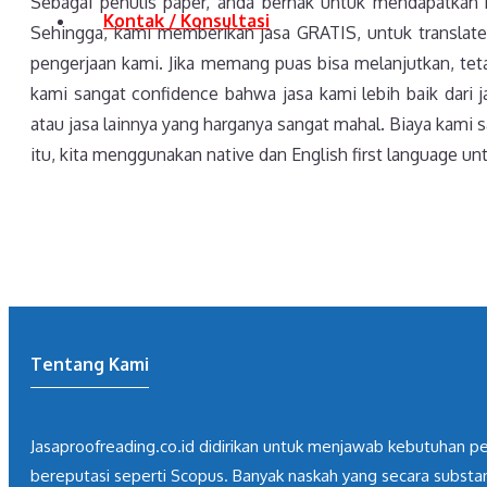
Sebagai penulis paper, anda berhak untuk mendapatkan ku
Kontak / Konsultasi
Sehingga, kami memberikan jasa GRATIS, untuk translate 
pengerjaan kami. Jika memang puas bisa melanjutkan, tetapi
kami sangat confidence bahwa jasa kami lebih baik dari j
atau jasa lainnya yang harganya sangat mahal. Biaya kami s
itu, kita menggunakan native dan English first language unt
Tentang Kami
Jasaproofreading.co.id didirikan untuk menjawab kebutuhan pen
bereputasi seperti Scopus. Banyak naskah yang secara substa