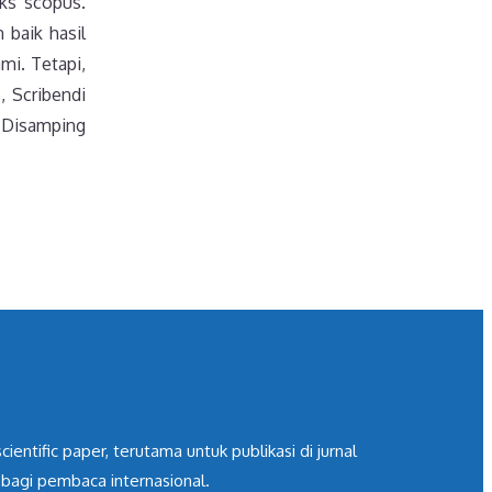
eks scopus.
 baik hasil
mi. Tetapi,
, Scribendi
. Disamping
ntific paper, terutama untuk publikasi di jurnal
 bagi pembaca internasional.