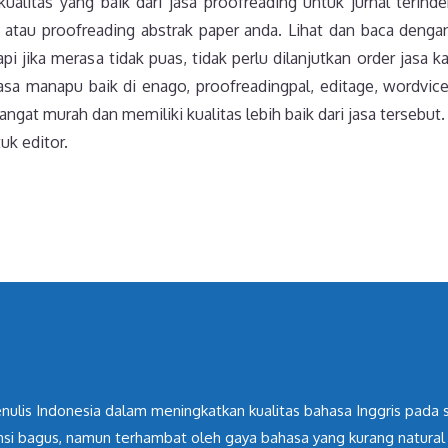
alitas yang baik dari jasa proofreading untuk jurnal terind
atau proofreading abstrak paper anda. Lihat dan baca dengan
 jika merasa tidak puas, tidak perlu dilanjutkan order jasa ka
asa manapu baik di enago, proofreadingpal, editage, wordvice
angat murah dan memiliki kualitas lebih baik dari jasa tersebut
uk editor.
ulis Indonesia dalam meningkatkan kualitas bahasa Inggris pada scie
nsi bagus, namun terhambat oleh gaya bahasa yang kurang natural