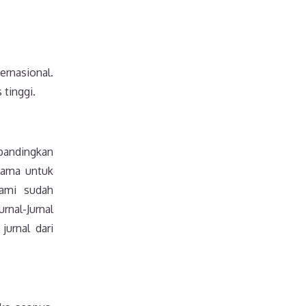
ernasional.
 tinggi.
ibandingkan
asama untuk
kami sudah
rnal-Jurnal
jurnal dari