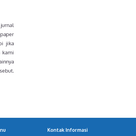
jurnal
 paper
i jika
a kami
ainnya
sebut.
nu
Kontak Informasi