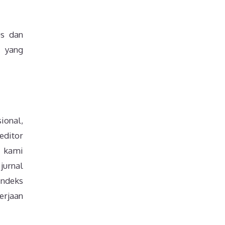
us dan
a yang
ional,
editor
, kami
jurnal
indeks
gerjaan