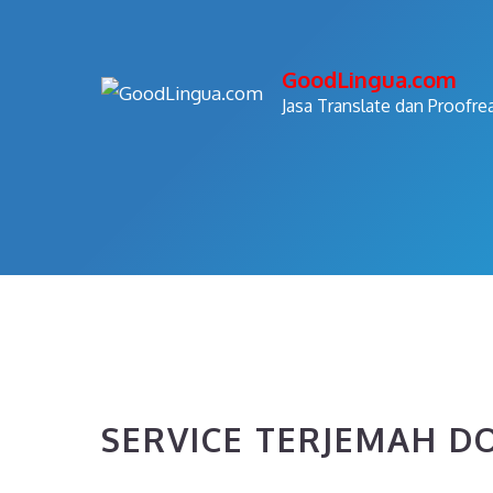
Skip
to
GoodLingua.com
content
Jasa Translate dan Proofre
SERVICE TERJEMAH D