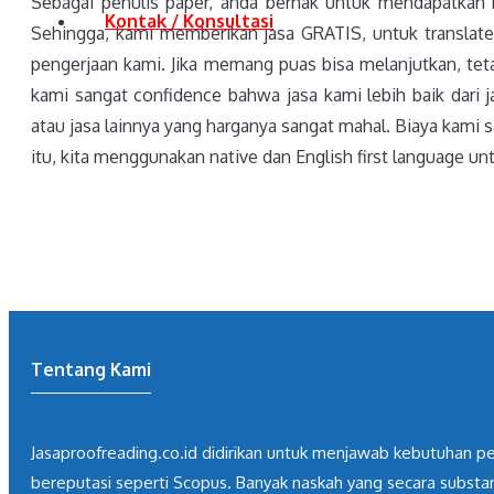
Sebagai penulis paper, anda berhak untuk mendapatkan ku
Kontak / Konsultasi
Sehingga, kami memberikan jasa GRATIS, untuk translate 
pengerjaan kami. Jika memang puas bisa melanjutkan, tetapi
kami sangat confidence bahwa jasa kami lebih baik dari j
atau jasa lainnya yang harganya sangat mahal. Biaya kami s
itu, kita menggunakan native dan English first language unt
Tentang Kami
Jasaproofreading.co.id didirikan untuk menjawab kebutuhan pen
bereputasi seperti Scopus. Banyak naskah yang secara substa