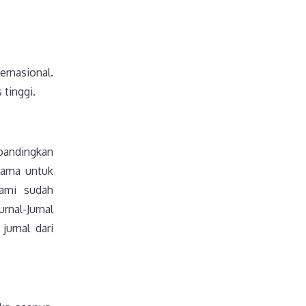
ernasional.
 tinggi.
ibandingkan
asama untuk
kami sudah
rnal-Jurnal
jurnal dari