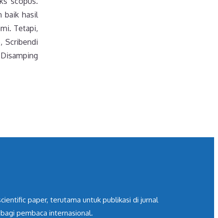
eks scopus.
 baik hasil
mi. Tetapi,
, Scribendi
. Disamping
ntific paper, terutama untuk publikasi di jurnal
 bagi pembaca internasional.