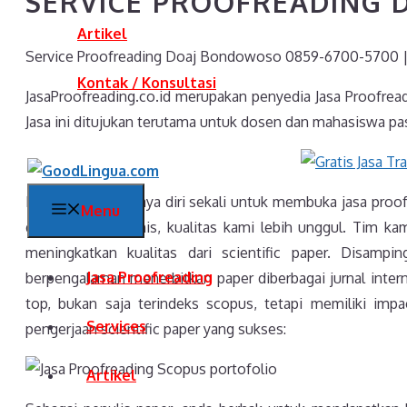
SERVICE PROOFREADING
Artikel
Service Proofreading Doaj Bondowoso 0859-6700-5700 | 
Kontak / Konsultasi
JasaProofreading.co.id merupakan penyedia Jasa Proofrea
Jasa ini ditujukan terutama untuk dosen dan mahasiswa pas
Kami sangat percaya diri sekali untuk membuka jasa proof
Menu
dengan jasa sejenis, kualitas kami lebih unggul. Tim kami
meningkatkan kualitas dari scientific paper. Disamp
Jasa Proofreading
berpengalaman menerbitkan paper diberbagai jurnal intern
top, bukan saja terindeks scopus, tetapi memiliki impac
Services
pengerjaan scientific paper yang sukses:
Artikel