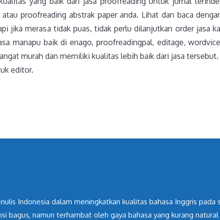
alitas yang baik dari jasa proofreading untuk jurnal terind
atau proofreading abstrak paper anda. Lihat dan baca dengan
 jika merasa tidak puas, tidak perlu dilanjutkan order jasa ka
asa manapu baik di enago, proofreadingpal, editage, wordvice
angat murah dan memiliki kualitas lebih baik dari jasa tersebut
uk editor.
ulis Indonesia dalam meningkatkan kualitas bahasa Inggris pada scie
nsi bagus, namun terhambat oleh gaya bahasa yang kurang natural