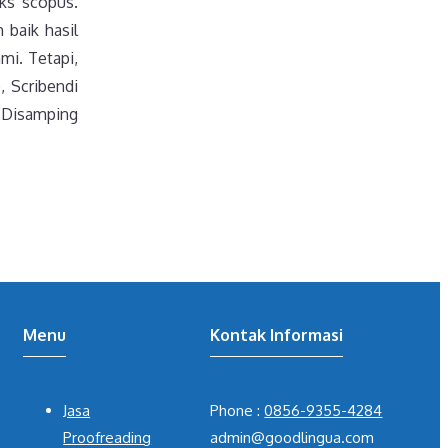
eks scopus.
 baik hasil
mi. Tetapi,
, Scribendi
. Disamping
Menu
Kontak Informasi
Jasa
Phone :
0856-9355-4284
Proofreading
admin@goodlingua.com