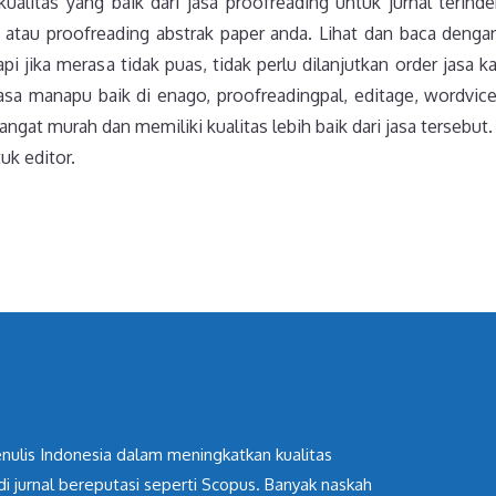
alitas yang baik dari jasa proofreading untuk jurnal terind
atau proofreading abstrak paper anda. Lihat dan baca dengan
 jika merasa tidak puas, tidak perlu dilanjutkan order jasa ka
asa manapu baik di enago, proofreadingpal, editage, wordvice
angat murah dan memiliki kualitas lebih baik dari jasa tersebut
uk editor.
nulis Indonesia dalam meningkatkan kualitas
 di jurnal bereputasi seperti Scopus. Banyak naskah