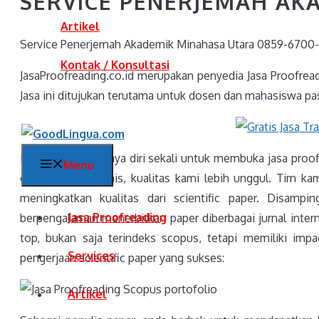
SERVICE PENERJEMAH AK
Artikel
Service Penerjemah Akademik Minahasa Utara 0859-6700-
Kontak / Konsultasi
JasaProofreading.co.id merupakan penyedia Jasa Proofrea
Jasa ini ditujukan terutama untuk dosen dan mahasiswa pas
Kami sangat percaya diri sekali untuk membuka jasa proof
Menu
dengan jasa sejenis, kualitas kami lebih unggul. Tim kami
meningkatkan kualitas dari scientific paper. Disamp
Jasa Proofreading
berpengalaman menerbitkan paper diberbagai jurnal intern
top, bukan saja terindeks scopus, tetapi memiliki impac
Services
pengerjaan scientific paper yang sukses:
Artikel