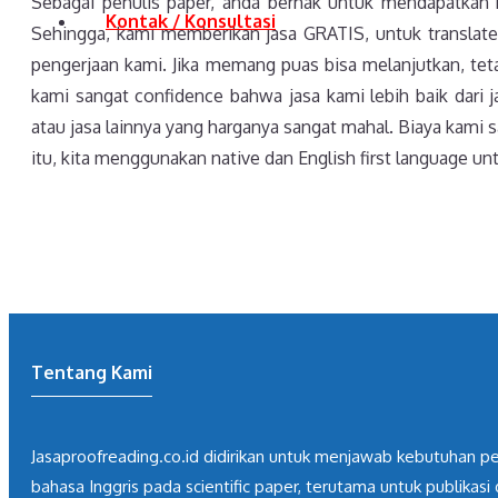
Sebagai penulis paper, anda berhak untuk mendapatkan ku
Kontak / Konsultasi
Sehingga, kami memberikan jasa GRATIS, untuk translate 
pengerjaan kami. Jika memang puas bisa melanjutkan, tetapi
kami sangat confidence bahwa jasa kami lebih baik dari j
atau jasa lainnya yang harganya sangat mahal. Biaya kami s
itu, kita menggunakan native dan English first language unt
Tentang Kami
Jasaproofreading.co.id didirikan untuk menjawab kebutuhan pe
bahasa Inggris pada scientific paper, terutama untuk publikasi