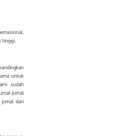
ernasional.
 tinggi.
ibandingkan
asama untuk
kami sudah
rnal-Jurnal
jurnal dari