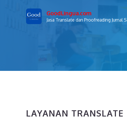
Skip
GoodLingua.com
to
Jasa Translate dan Proofreading Jurnal 
content
LAYANAN TRANSLATE