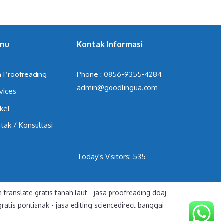
nu
Kontak Informasi
a Proofreading
Phone :
0856-9355-4284
admin@goodlingua.com
vices
ikel
tak / Konsultasi
Today's Visitors:
535
 translate gratis tanah laut
-
jasa proofreading doaj
gratis pontianak
-
jasa editing sciencedirect banggai