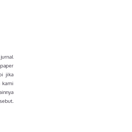
jurnal
 paper
i jika
a kami
ainnya
sebut.