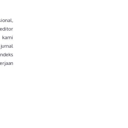
ional,
editor
, kami
jurnal
indeks
gerjaan