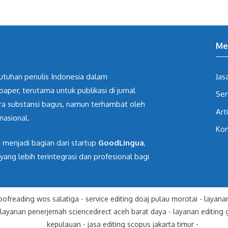
Me
butuhan penulis Indonesia dalam
Jas
paper, terutama untuk publikasi di jurnal
Ser
ara substansi bagus, namun terhambat oleh
Art
nasional.
Kon
i menjadi bagian dari startup
GoodLingua
,
g lebih terintegrasi dan profesional bagi
oofreading wos salatiga
-
service editing doaj pulau morotai
-
layanan
layanan penerjemah sciencedirect aceh barat daya
-
layanan editing 
kepulauan
-
jasa editing scopus jakarta timur
-