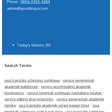
Phone :
0856-9355-4284
admin@goodlingua.com
Today's Visitors:
315
Search Terms
jasa translate schimago sumbawa
-
service penerjemah
akademik bukittinggi
-
service proofreading akademik
bondowoso
-
service terjemah schimago halmahera selatan
-
service editing doaj jeneponto
-
service penerjemah akademik
mimika
-
jasa translate akademik seram bagian timur
-
jasa
terjemah schimago aceh barat daya
-
jasa translate schimago