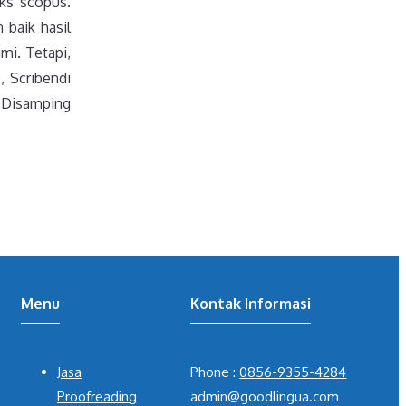
eks scopus.
 baik hasil
mi. Tetapi,
, Scribendi
. Disamping
Menu
Kontak Informasi
Jasa
Phone :
0856-9355-4284
Proofreading
admin@goodlingua.com