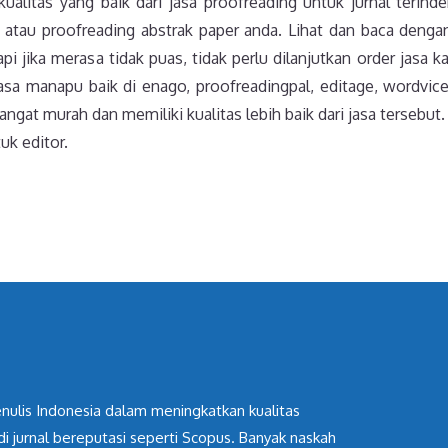
alitas yang baik dari jasa proofreading untuk jurnal terind
atau proofreading abstrak paper anda. Lihat dan baca dengan
 jika merasa tidak puas, tidak perlu dilanjutkan order jasa ka
asa manapu baik di enago, proofreadingpal, editage, wordvice
angat murah dan memiliki kualitas lebih baik dari jasa tersebut
uk editor.
nulis Indonesia dalam meningkatkan kualitas
 di jurnal bereputasi seperti Scopus. Banyak naskah