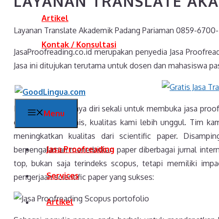
LAYANAN TRANSLATE AK
Artikel
Layanan Translate Akademik Padang Pariaman 0859-6700-
Kontak / Konsultasi
JasaProofreading.co.id merupakan penyedia Jasa Proofrea
Jasa ini ditujukan terutama untuk dosen dan mahasiswa pas
Kami sangat percaya diri sekali untuk membuka jasa proof
Menu
dengan jasa sejenis, kualitas kami lebih unggul. Tim kami
meningkatkan kualitas dari scientific paper. Disamp
Jasa Proofreading
berpengalaman menerbitkan paper diberbagai jurnal intern
top, bukan saja terindeks scopus, tetapi memiliki impac
Services
pengerjaan scientific paper yang sukses:
Artikel