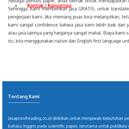
Sebagai penulis paper, anda berhak untuk mendapatkan ku
Kontak / Konsultasi
Sehingga, kami memberikan jasa GRATIS, untuk translate 
pengerjaan kami. Jika memang puas bisa melanjutkan, tetapi
kami sangat confidence bahwa jasa kami lebih baik dari j
atau jasa lainnya yang harganya sangat mahal. Biaya kami s
itu, kita menggunakan native dan English first language unt
Tentang Kami
Jasaproofreading.co.id didirikan untuk menjawab kebutuhan pe
bahasa Inggris pada scientific paper, terutama untuk publikasi