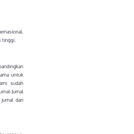
ernasional.
 tinggi.
ibandingkan
asama untuk
kami sudah
rnal-Jurnal
jurnal dari