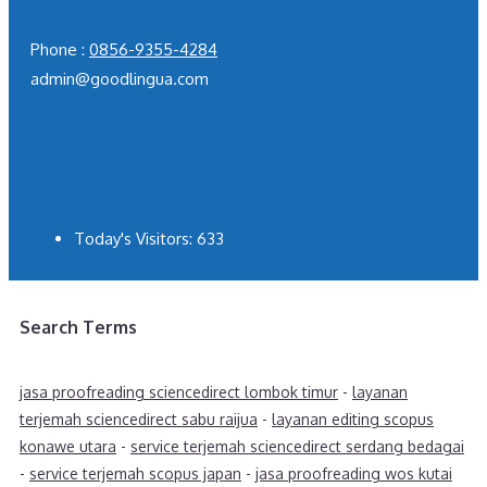
Phone :
0856-9355-4284
admin@goodlingua.com
Today's Visitors:
633
Search Terms
jasa proofreading sciencedirect lombok timur
-
layanan
terjemah sciencedirect sabu raijua
-
layanan editing scopus
konawe utara
-
service terjemah sciencedirect serdang bedagai
-
service terjemah scopus japan
-
jasa proofreading wos kutai