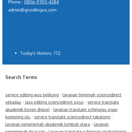
Phone :
0856-9355-4284
admin@goodlingua.com
Today's Visitors:
772
Search Terms
service editing wos belitung
-
layanan terjemah sciencedirect
sekadau
-
jasa editing sciencedirect poso
-
service translate
akademik boven digoel
-
layanan translate schimago ogan
komering ulu
-
service translate sciencedirect tabalong
-
layanan penerjemah akademik lombok utara
-
layanan
penerjemah doaj sigi
-
layanan translate schimago probolinggo