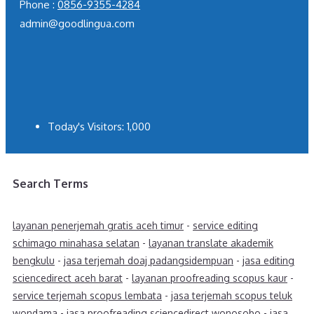
Phone :
0856-9355-4284
admin@goodlingua.com
Today's Visitors:
1,000
Search Terms
layanan penerjemah gratis aceh timur
-
service editing
schimago minahasa selatan
-
layanan translate akademik
bengkulu
-
jasa terjemah doaj padangsidempuan
-
jasa editing
sciencedirect aceh barat
-
layanan proofreading scopus kaur
-
service terjemah scopus lembata
-
jasa terjemah scopus teluk
wondama
-
jasa proofreading sciencedirect wonosobo
-
jasa