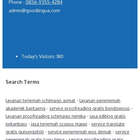
Phone :
0856-9355-4284
admin@goodlingua.com
Today's Visitors:
180
Search Terms
layanan terjemah schimago asmat
-
layanan penerjemah
akademik bantaeng
-
service proofreading gratis bondowoso
-
layanan proofreading schimago mimika
-
jasa editing gratis
pekanbaru
-
jasa terjemah scopus mappi
-
service translate
gratis gunungsitoli
-
service penerjemah wos demak
-
service
penerjemah gratis luwu timur
-
service proofreading gratis