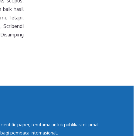
eks scopus.
 baik hasil
mi. Tetapi,
, Scribendi
. Disamping
ntific paper, terutama untuk publikasi di jurnal
 bagi pembaca internasional.