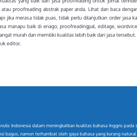
alitas yang baik dari jasa proofreading untuk jurnal terind
atau proofreading abstrak paper anda. Lihat dan baca dengan
 jika merasa tidak puas, tidak perlu dilanjutkan order jasa ka
asa manapu baik di enago, proofreadingpal, editage, wordvice
angat murah dan memiliki kualitas lebih baik dari jasa tersebut
uk editor.
ulis Indonesia dalam meningkatkan kualitas bahasa Inggris pada scie
nsi bagus, namun terhambat oleh gaya bahasa yang kurang natural