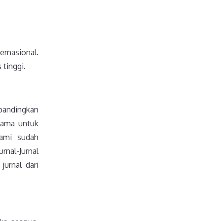
ernasional.
 tinggi.
ibandingkan
asama untuk
kami sudah
rnal-Jurnal
jurnal dari