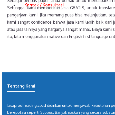
Sebagai penulis paper, anda berhak untuk mendapatkan ku
Kontak / Konsultasi
Sehingga, kami memberikan jasa GRATIS, untuk translate 
pengerjaan kami. Jika memang puas bisa melanjutkan, tetapi
kami sangat confidence bahwa jasa kami lebih baik dari j
atau jasa lainnya yang harganya sangat mahal. Biaya kami s
itu, kita menggunakan native dan English first language unt
Tentang Kami
Jasaproofreading.co.id didirikan untuk menjawab kebutuhan pen
bereputasi seperti Scopus. Banyak naskah yang secara substa