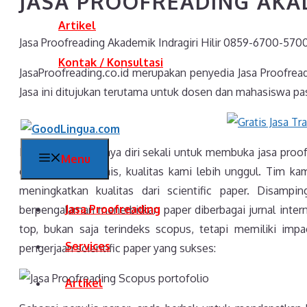
JASA PROOFREADING AKAD
Artikel
Jasa Proofreading Akademik Indragiri Hilir 0859-6700-570
Kontak / Konsultasi
JasaProofreading.co.id merupakan penyedia Jasa Proofrea
Jasa ini ditujukan terutama untuk dosen dan mahasiswa pas
Kami sangat percaya diri sekali untuk membuka jasa proof
Menu
dengan jasa sejenis, kualitas kami lebih unggul. Tim kami
meningkatkan kualitas dari scientific paper. Disamp
Jasa Proofreading
berpengalaman menerbitkan paper diberbagai jurnal intern
top, bukan saja terindeks scopus, tetapi memiliki impac
Services
pengerjaan scientific paper yang sukses:
Artikel