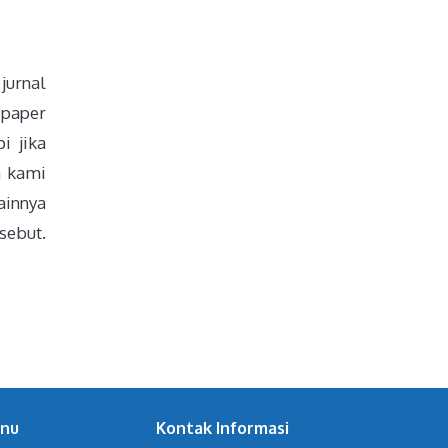
jurnal
 paper
i jika
a kami
ainnya
sebut.
nu
Kontak Informasi