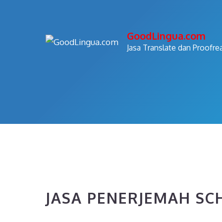
Skip
to
GoodLingua.com
content
Jasa Translate dan Proofre
JASA PENERJEMAH S