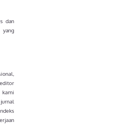
us dan
a yang
ional,
editor
, kami
jurnal
indeks
gerjaan