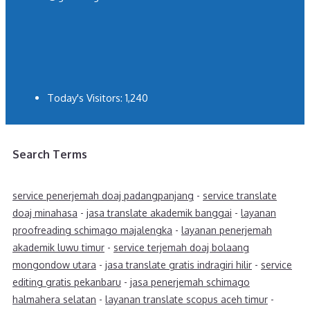
Today's Visitors:
1,240
Search Terms
service penerjemah doaj padangpanjang
-
service translate
doaj minahasa
-
jasa translate akademik banggai
-
layanan
proofreading schimago majalengka
-
layanan penerjemah
akademik luwu timur
-
service terjemah doaj bolaang
mongondow utara
-
jasa translate gratis indragiri hilir
-
service
editing gratis pekanbaru
-
jasa penerjemah schimago
halmahera selatan
-
layanan translate scopus aceh timur
-