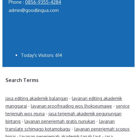
Phone :
0856-9355-4284
admin@goodlingua.com
Today's Visitors:
614
Search Terms
jasa editing akademik balangan
-
layanan editing akademik
manggarai
-
layanan proofreading wos lhokseumawe
-
service
terjemah wos muna
-
jasa terjemah akademik pegunungan
bintang
-
layanan penerjemah gratis nunukan
-
layanan
translate schimago kotamobagu
-
layanan penerjemah scopus
binjai
-
layanan penerjemah akademik tanah laut
-
jasa