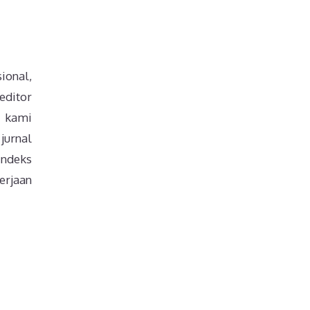
ional,
editor
, kami
jurnal
indeks
gerjaan