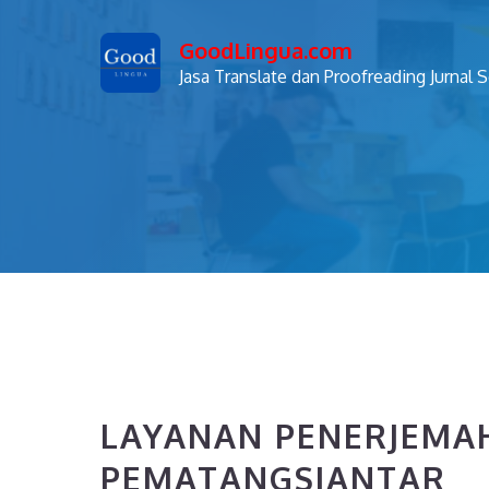
Skip
GoodLingua.com
to
Jasa Translate dan Proofreading Jurnal 
content
LAYANAN PENERJEMAH
PEMATANGSIANTAR