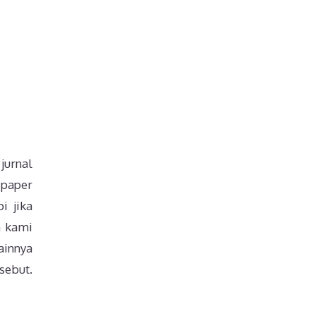
jurnal
 paper
i jika
a kami
ainnya
sebut.