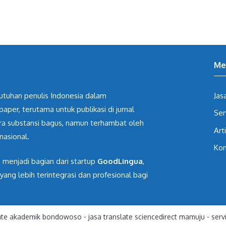
Me
butuhan penulis Indonesia dalam
Jas
paper, terutama untuk publikasi di jurnal
Ser
ara substansi bagus, namun terhambat oleh
Art
nasional.
Kon
i menjadi bagian dari startup
GoodLingua
,
g lebih terintegrasi dan profesional bagi
late akademik bondowoso
-
jasa translate sciencedirect mamuju
-
serv