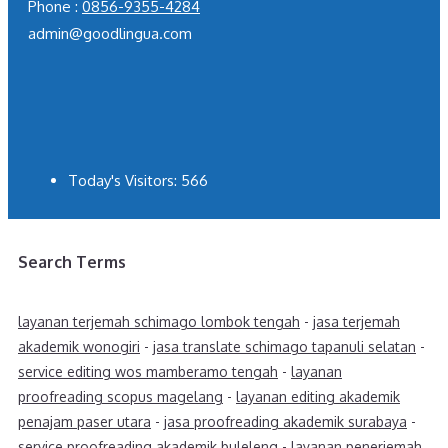
Phone :
0856-9355-4284
admin@goodlingua.com
Today's Visitors:
566
Search Terms
layanan terjemah schimago lombok tengah
-
jasa terjemah
akademik wonogiri
-
jasa translate schimago tapanuli selatan
-
service editing wos mamberamo tengah
-
layanan
proofreading scopus magelang
-
layanan editing akademik
penajam paser utara
-
jasa proofreading akademik surabaya
-
service proofreading akademik buleleng
-
layanan penerjemah