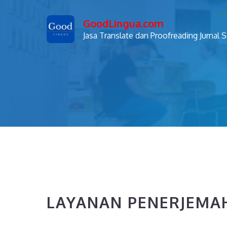
Skip
GoodLingua.com
to
Jasa Translate dan Proofreading Jurnal 
content
LAYANAN PENERJEMAH