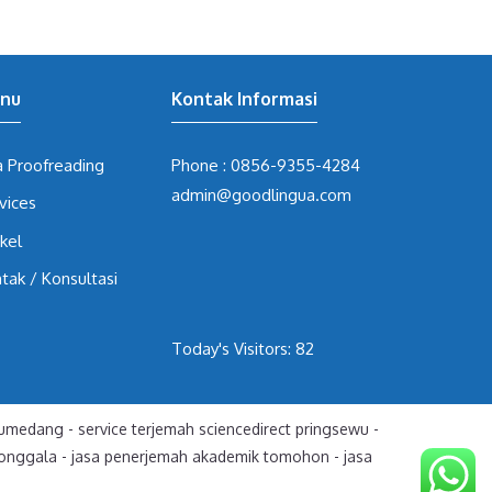
nu
Kontak Informasi
a Proofreading
Phone :
0856-9355-4284
admin@goodlingua.com
vices
ikel
tak / Konsultasi
Today's Visitors:
82
 sumedang
-
service terjemah sciencedirect pringsewu
-
donggala
-
jasa penerjemah akademik tomohon
-
jasa