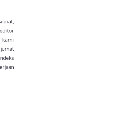
ional,
editor
, kami
jurnal
indeks
gerjaan