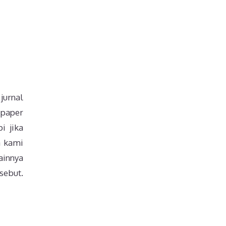
jurnal
 paper
i jika
a kami
ainnya
sebut.