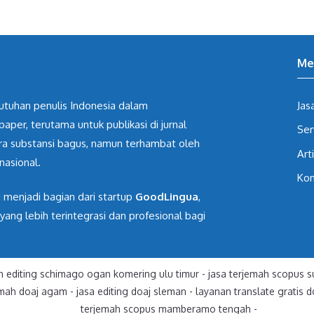
Me
butuhan penulis Indonesia dalam
Jas
paper, terutama untuk publikasi di jurnal
Ser
ara substansi bagus, namun terhambat oleh
Art
nasional.
Kon
i menjadi bagian dari startup
GoodLingua
,
g lebih terintegrasi dan profesional bagi
n editing schimago ogan komering ulu timur
-
jasa terjemah scopus
emah doaj agam
-
jasa editing doaj sleman
-
layanan translate gratis 
terjemah scopus mamberamo tengah
-