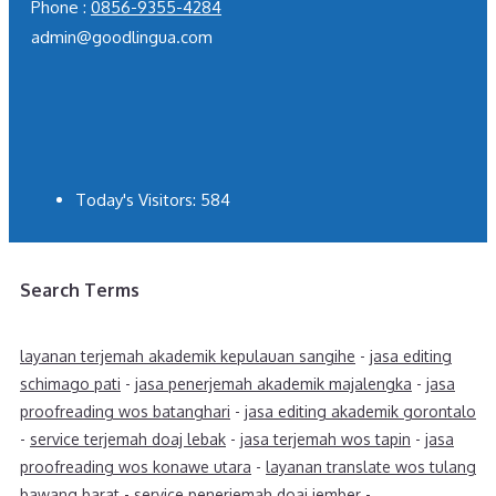
Phone :
0856-9355-4284
admin@goodlingua.com
Today's Visitors:
584
Search Terms
layanan terjemah akademik kepulauan sangihe
-
jasa editing
schimago pati
-
jasa penerjemah akademik majalengka
-
jasa
proofreading wos batanghari
-
jasa editing akademik gorontalo
-
service terjemah doaj lebak
-
jasa terjemah wos tapin
-
jasa
proofreading wos konawe utara
-
layanan translate wos tulang
bawang barat
-
service penerjemah doaj jember
-